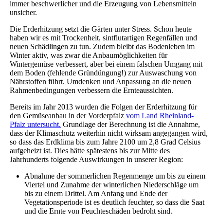
immer beschwerlicher und die Erzeugung von Lebensmitteln
unsicher.
Die Erderhitzung setzt die Gärten unter Stress. Schon heute
haben wir es mit Trockenheit, sintflutartigen Regenfällen und
neuen Schädlingen zu tun. Zudem bleibt das Bodenleben im
Winter aktiv, was zwar die Anbaumöglichkeiten für
Wintergemüse verbessert, aber bei einem falschen Umgang mit
dem Boden (fehlende Gründüngung!) zur Auswaschung von
Nährstoffen führt. Umdenken und Anpassung an die neuen
Rahmenbedingungen verbessern die Ernteaussichten.
Bereits im Jahr 2013 wurden die Folgen der Erderhitzung für
den Gemüseanbau in der Vorderpfalz
vom Land Rheinland-
Pfalz untersucht.
Grundlage der Berechnung ist die Annahme,
dass der Klimaschutz weiterhin nicht wirksam angegangen wird,
so dass das Erdklima bis zum Jahre 2100 um 2,8 Grad Celsius
aufgeheizt ist. Dies hätte spätestens bis zur Mitte des
Jahrhunderts folgende Auswirkungen in unserer Region:
Abnahme der sommerlichen Regenmenge um bis zu einem
Viertel und Zunahme der winterlichen Niederschläge um
bis zu einem Drittel. Am Anfang und Ende der
Vegetationsperiode ist es deutlich feuchter, so dass die Saat
und die Ernte von Feuchteschäden bedroht sind.