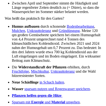
Zwischen April und September nimmt die Häufigkeit und
Länge regenfreier Zeiten deutlich zu (= Dürre), so dass die
Wasserspeicher im Sommer stärker belastet werden.
Was heißt das praktisch für den Garten?
Humus aufbauen
durch schonende
Bodenbearbeitung
,
Mulchen
,
Unkrauttoleranz
und
Gründüngung
. Meine 120
qm großen Gemüsebeete speichern bei einem Humusgehalt
von 4,4 Prozent umgerechnet rund 4 Tonnen des
klimaschädlichen Kohlendioxid. Zwischen 2021 und 2024
nahm der Humusgehalt um 0,7 Prozent zu. Das bedeutet: In
den drei Jahren wurde etwa 700 kg Kohlendioxid aus der
Luft eingefangen und im Boden eingelagert. Ein wirksamer
Beitrag zum Klimaschutz.
Die
Widerstandkraft der Pflanzen
erhöhen, durch
Fruchtfolge
,
Mischkultur
,
Unkrauttoleranz
und die Wahl
hitzeresistenter Sorten.
Neue Schädlinge
in Schach halten
.
Wasser
sparsam nutzen und Regenwasser speichern
.
Pflanzen helfen gegen die Hitze
Sparsam mit
Energie
und
Material
umgehen
.