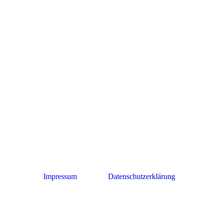
hellen Aschelinie). Links der erste Grasschnitt als stickstoffreicher Mulch
Impressum
Datenschutzerklärung