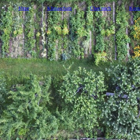
e
Hitze
Klimaschutz
Über mich
Kont