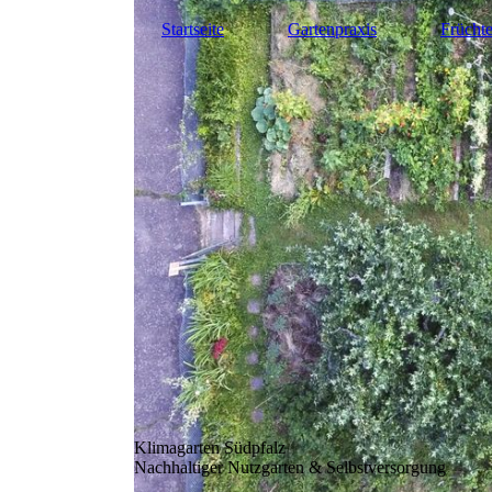
Startseite
Gartenpraxis
Frücht
Klimagarten Südpfalz
Nachhaltiger Nutzgarten & Selbstversorgung