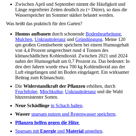
Zwischen April und September nimmt die Häufigkeit und
Länge regenfreier Zeiten deutlich zu (= Dürre), so dass die
Wasserspeicher im Sommer stärker belastet werden.
Was heißt das praktisch für den Garten?
Humus aufbauen
durch schonende
Bodenbearbeitung
,
Mulchen
,
Unkrauttoleranz
und
Gründüngung
. Meine 120
qm großen Gemüsebeete speichern bei einem Humusgehalt
von 4,4 Prozent umgerechnet rund 4 Tonnen des
klimaschädlichen Kohlendioxid. Zwischen 2021 und 2024
nahm der Humusgehalt um 0,7 Prozent zu. Das bedeutet: In
den drei Jahren wurde etwa 700 kg Kohlendioxid aus der
Luft eingefangen und im Boden eingelagert. Ein wirksamer
Beitrag zum Klimaschutz.
Die
Widerstandkraft der Pflanzen
erhöhen, durch
Fruchtfolge
,
Mischkultur
,
Unkrauttoleranz
und die Wahl
hitzeresistenter Sorten.
Neue Schädlinge
in Schach halten
.
Wasser
sparsam nutzen und Regenwasser speichern
.
Pflanzen helfen gegen die Hitze
Sparsam mit
Energie
und
Material
umgehen
.