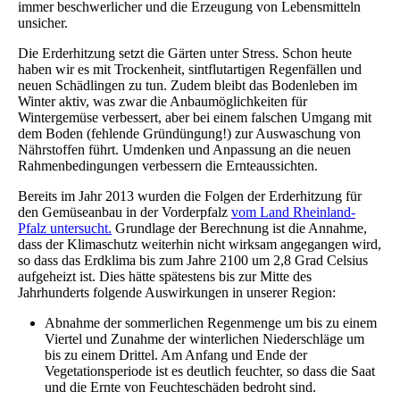
immer beschwerlicher und die Erzeugung von Lebensmitteln
unsicher.
Die Erderhitzung setzt die Gärten unter Stress. Schon heute
haben wir es mit Trockenheit, sintflutartigen Regenfällen und
neuen Schädlingen zu tun. Zudem bleibt das Bodenleben im
Winter aktiv, was zwar die Anbaumöglichkeiten für
Wintergemüse verbessert, aber bei einem falschen Umgang mit
dem Boden (fehlende Gründüngung!) zur Auswaschung von
Nährstoffen führt. Umdenken und Anpassung an die neuen
Rahmenbedingungen verbessern die Ernteaussichten.
Bereits im Jahr 2013 wurden die Folgen der Erderhitzung für
den Gemüseanbau in der Vorderpfalz
vom Land Rheinland-
Pfalz untersucht.
Grundlage der Berechnung ist die Annahme,
dass der Klimaschutz weiterhin nicht wirksam angegangen wird,
so dass das Erdklima bis zum Jahre 2100 um 2,8 Grad Celsius
aufgeheizt ist. Dies hätte spätestens bis zur Mitte des
Jahrhunderts folgende Auswirkungen in unserer Region:
Abnahme der sommerlichen Regenmenge um bis zu einem
Viertel und Zunahme der winterlichen Niederschläge um
bis zu einem Drittel. Am Anfang und Ende der
Vegetationsperiode ist es deutlich feuchter, so dass die Saat
und die Ernte von Feuchteschäden bedroht sind.